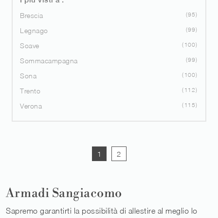
95
Brescia
99
Legnago
100
Soave
99
Sommacampagna
100
Sona
112
Trento
115
Verona
1
2
Armadi Sangiacomo
Sapremo garantirti la possibilità di allestire al meglio lo