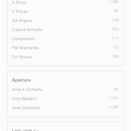
139
A Muro
9
A Ponte
19
Ad Angolo
32
Cabine Armadio
11
Componibili
2
Per Mansarde
28
Su Misura
Apertura
8
Ante A Soffietto
127
Ante Battenti
105
Ante Scorrevoli
I più visti a :