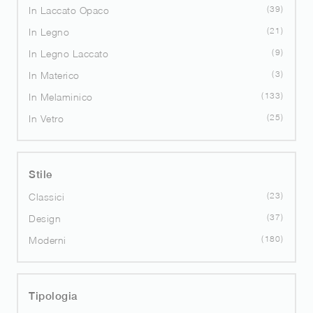
39
In Laccato Opaco
21
In Legno
9
In Legno Laccato
3
In Materico
133
In Melaminico
25
In Vetro
Stile
23
Classici
37
Design
180
Moderni
Tipologia