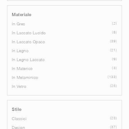
Materiale
2
In Gres
8
In Laccato Lucido
39
In Laccato Opaco
21
In Legno
9
In Legno Laccato
3
In Materico
133
In Melaminico
25
In Vetro
Stile
23
Classici
37
Design