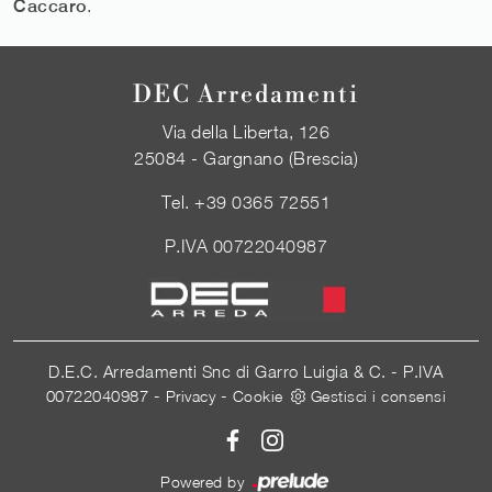
Caccaro
.
DEC Arredamenti
Via della Liberta, 126
25084 - Gargnano (Brescia)
Tel.
+39 0365 72551
P.IVA 00722040987
D.E.C. Arredamenti Snc di Garro Luigia & C. - P.IVA
00722040987 -
-
Privacy
Cookie
Gestisci i consensi
Powered by