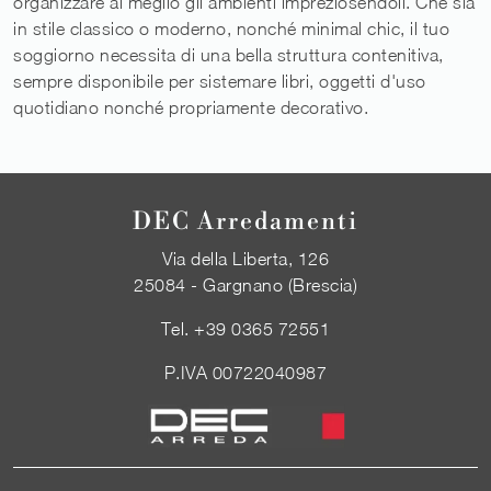
organizzare al meglio gli ambienti impreziosendoli. Che sia
in stile classico o moderno, nonché minimal chic, il tuo
soggiorno necessita di una bella struttura contenitiva,
sempre disponibile per sistemare libri, oggetti d'uso
quotidiano nonché propriamente decorativo.
DEC Arredamenti
Via della Liberta, 126
25084 - Gargnano (Brescia)
Tel.
+39 0365 72551
P.IVA 00722040987