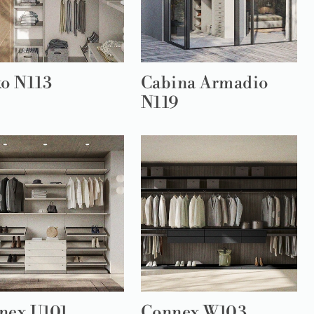
xo N113
Cabina Armadio
N119
nex U101
Connex W103