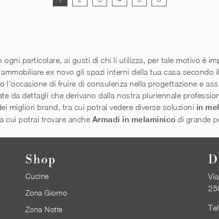
ogni particolare, ai gusti di chi li utilizza, per tale motivo è i
mobiliare ex novo gli spazi interni della tua casa secondo il t
amo l'occasione di fruire di consulenza nella progettazione e as
e da dettagli che derivano dalla nostra pluriennale professio
dei migliori brand, tra cui potrai vedere diverse soluzioni
in me
ra cui potrai trovare anche
Armadi
in melaminico
di grande pe
Shop
D
Cucine
Via
25
Zona Giorno
Te
Zona Notte