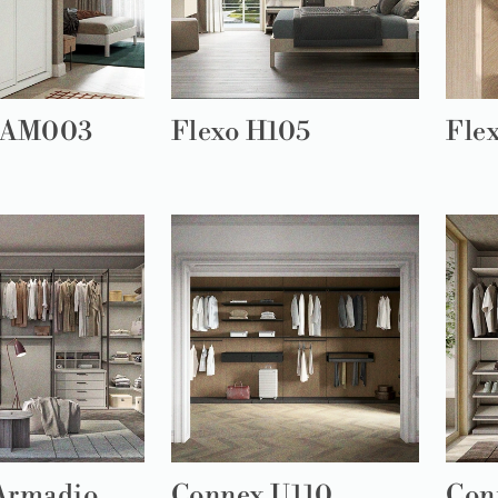
a AM003
Flexo H105
Fle
Armadio
Connex U110
Con