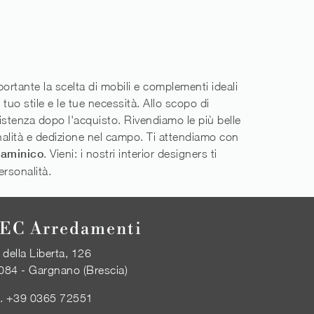
mportante la scelta di mobili e complementi ideali
uo stile e le tue necessità. Allo scopo di
sistenza dopo l'acquisto. Rivendiamo le più belle
nalità e dedizione nel campo. Ti attendiamo con
laminico
. Vieni: i nostri interior designers ti
rsonalità.
EC Arredamenti
 della Liberta, 126
084 - Gargnano (Brescia)
l.
+39 0365 72551