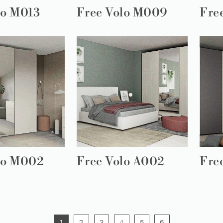
lo M013
Free Volo M009
Fre
lo M002
Free Volo A002
Fre
1
2
3
4
5
6