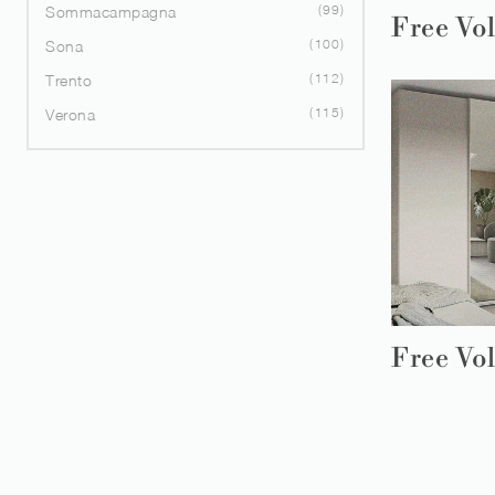
99
Sommacampagna
Free Vo
100
Sona
112
Trento
115
Verona
Free Vo