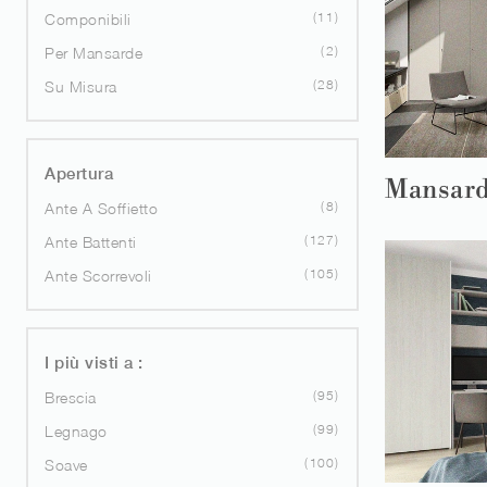
11
Componibili
2
Per Mansarde
28
Su Misura
Apertura
Mansard
8
Ante A Soffietto
127
Ante Battenti
105
Ante Scorrevoli
I più visti a :
95
Brescia
99
Legnago
100
Soave