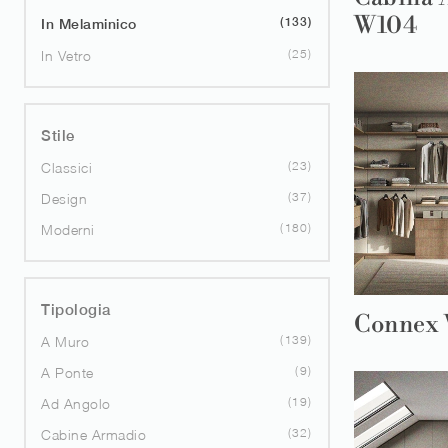
W104
133
In Melaminico
25
In Vetro
Stile
23
Classici
37
Design
180
Moderni
Tipologia
Connex
139
A Muro
9
A Ponte
19
Ad Angolo
32
Cabine Armadio