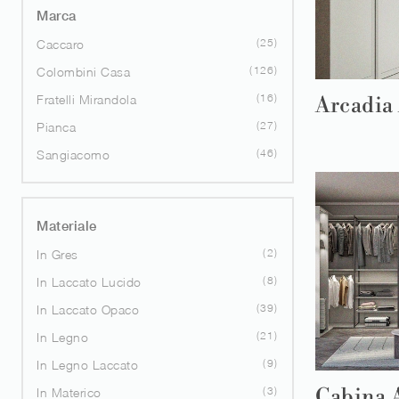
Marca
25
Caccaro
126
Colombini Casa
16
Fratelli Mirandola
Arcadi
27
Pianca
46
Sangiacomo
Materiale
2
In Gres
8
In Laccato Lucido
39
In Laccato Opaco
21
In Legno
9
In Legno Laccato
Cabina 
3
In Materico