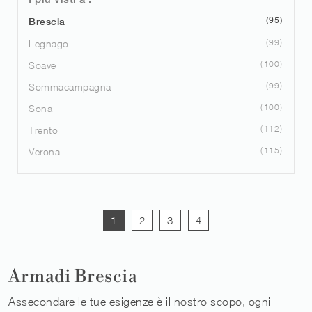
95
Brescia
99
Legnago
100
Soave
99
Sommacampagna
100
Sona
112
Trento
115
Verona
1
2
3
4
Armadi Brescia
Assecondare le tue esigenze è il nostro scopo, ogni