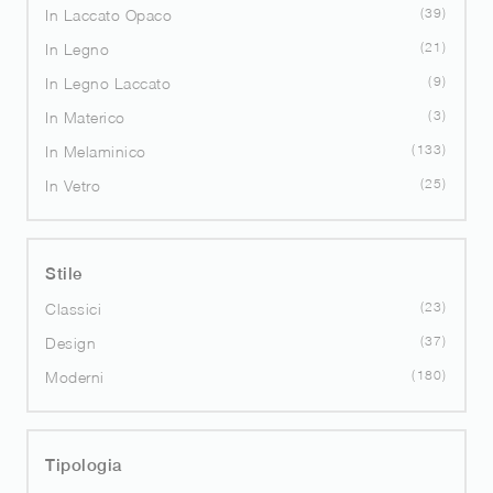
39
In Laccato Opaco
21
In Legno
9
In Legno Laccato
3
In Materico
133
In Melaminico
25
In Vetro
Stile
23
Classici
37
Design
180
Moderni
Tipologia