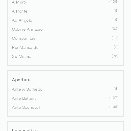
139
A Muro
9
A Ponte
19
Ad Angolo
32
Cabine Armadio
11
Componibili
2
Per Mansarde
28
Su Misura
Apertura
8
Ante A Soffietto
127
Ante Battenti
105
Ante Scorrevoli
I più visti a :