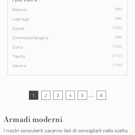
95
Brescia
99
Legnago
100
Soave
99
Sommacampagna
100
Sona
112
Trento
115
Verona
1
2
3
4
5
....
8
Armadi moderni
I nostri consulenti saranno lieti di consigliarti nella scelta