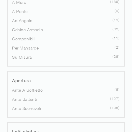
139
A Muro
9
A Ponte
19
Ad Angolo
32
Cabine Armadio
11
Componibili
2
Per Mansarde
28
Su Misura
Apertura
8
Ante A Soffietto
127
Ante Battenti
105
Ante Scorrevoli
I più visti a :