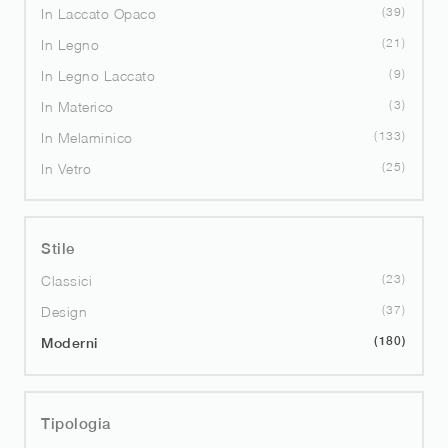
39
In Laccato Opaco
21
In Legno
9
In Legno Laccato
3
In Materico
133
In Melaminico
25
In Vetro
Stile
23
Classici
37
Design
180
Moderni
Tipologia