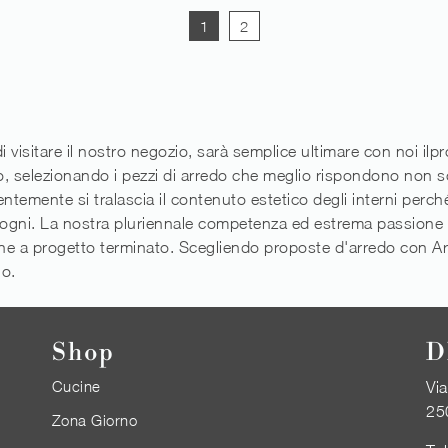
1
2
di visitare il nostro negozio, sarà semplice ultimare con noi il
to, selezionando i pezzi di arredo che meglio rispondono non solo
ntemente si tralascia il contenuto estetico degli interni perché
sogni. La nostra pluriennale competenza ed estrema passione n
one a progetto terminato. Scegliendo proposte d'arredo con Ar
io.
Shop
D
Cucine
Via
25
Zona Giorno