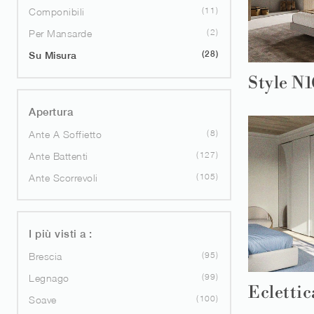
11
Componibili
2
Per Mansarde
28
Su Misura
Style N
Apertura
8
Ante A Soffietto
127
Ante Battenti
105
Ante Scorrevoli
I più visti a :
95
Brescia
99
Legnago
Ecletti
100
Soave