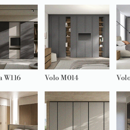
a W116
Volo M014
Vol