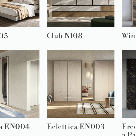
105
Club N108
Win
ca EN004
Eclettica EN003
Fre
a Pa