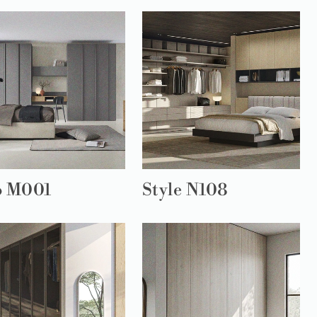
o M001
Style N108