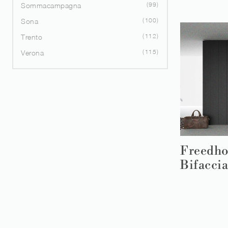
99
Sommacampagna
100
Sona
112
Trento
115
Verona
Freedh
Bifaccia