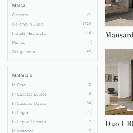
Marca
25
Caccaro
126
Colombini Casa
16
Fratelli Mirandola
Mansard
27
Pianca
46
Sangiacomo
Materiale
2
In Gres
8
In Laccato Lucido
39
In Laccato Opaco
21
In Legno
9
In Legno Laccato
Duo U1
3
In Materico