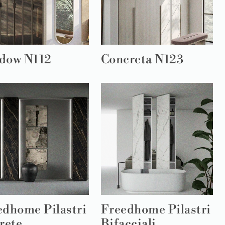
dow N112
Concreta N123
edhome Pilastri
Freedhome Pilastri
rete
Bifacciali