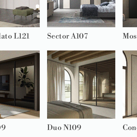
ato L121
Sector A107
Mos
09
Duo N109
Con