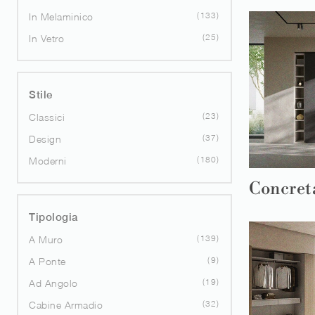
133
In Melaminico
25
In Vetro
Stile
23
Classici
37
Design
180
Moderni
Concret
Tipologia
139
A Muro
9
A Ponte
19
Ad Angolo
32
Cabine Armadio