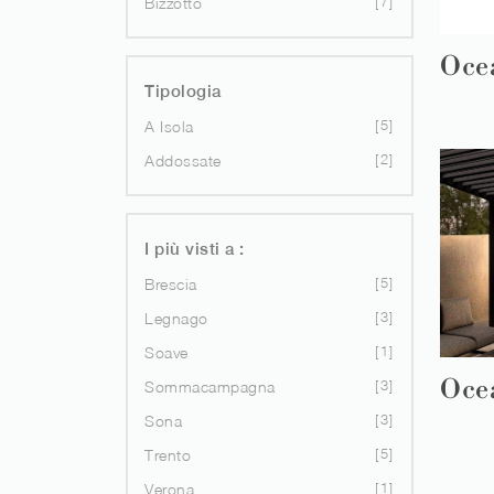
7
Bizzotto
Oce
Tipologia
5
A Isola
2
Addossate
I più visti a :
5
Brescia
3
Legnago
1
Soave
Ocea
3
Sommacampagna
3
Sona
5
Trento
1
Verona