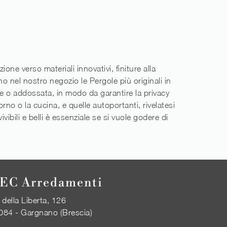
e verso materiali innovativi, finiture alla
no nel nostro negozio le Pergole più originali in
e o addossata, in modo da garantire la privacy
rno o la cucina, e quelle autoportanti, rivelatesi
vibili e belli è essenziale se si vuole godere di
EC Arredamenti
 della Liberta, 126
084 - Gargnano (Brescia)