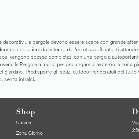
ecorativi, le pergole devono essere scelte con grande attenzion
door con soluzioni da esterno dall'estetica raffinata: ti attendo
paziosi vengono spesso completati con una pergola autoportant
verai le Pergole a muro, per prolungare all'esterno la zona gio
el giardino. Predisporre gli spazi outdoor rendendoli del tutto vi
, senza intralci.
Shop
D
Cucine
Via
25
Zona Giorno