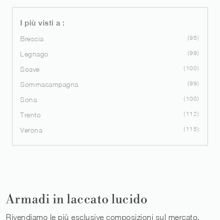
I più visti a :
95
Brescia
99
Legnago
100
Soave
99
Sommacampagna
100
Sona
112
Trento
115
Verona
Armadi in laccato lucido
Rivendiamo le più esclusive composizioni sul mercato,