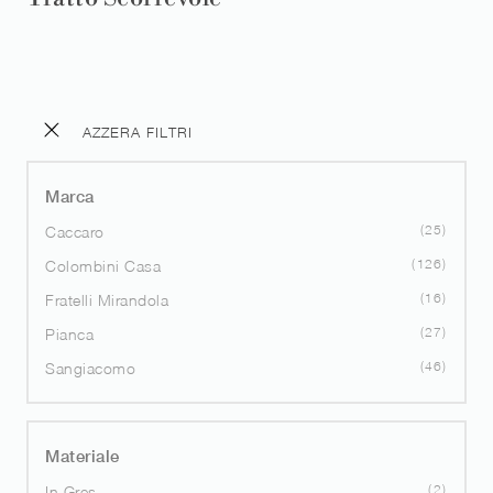
AZZERA FILTRI
Marca
25
Caccaro
126
Colombini Casa
16
Fratelli Mirandola
27
Pianca
46
Sangiacomo
Materiale
2
In Gres