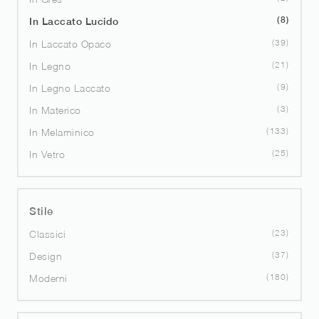
8
In Laccato Lucido
39
In Laccato Opaco
21
In Legno
9
In Legno Laccato
3
In Materico
133
In Melaminico
25
In Vetro
Stile
23
Classici
37
Design
180
Moderni