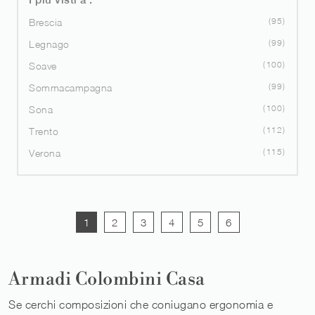
95
Brescia
99
Legnago
100
Soave
99
Sommacampagna
100
Sona
112
Trento
115
Verona
1
2
3
4
5
6
Armadi Colombini Casa
Se cerchi composizioni che coniugano ergonomia e