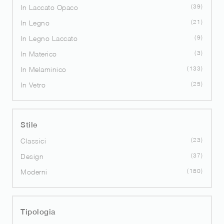
39
In Laccato Opaco
21
In Legno
9
In Legno Laccato
3
In Materico
133
In Melaminico
25
In Vetro
Stile
23
Classici
37
Design
180
Moderni
Tipologia