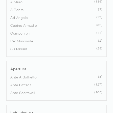
139
A Muro
9
A Ponte
19
Ad Angolo
32
Cabine Armadio
11
Componibili
2
Per Mansarde
28
Su Misura
Apertura
8
Ante A Soffietto
127
Ante Battenti
105
Ante Scorrevoli
I più visti a :