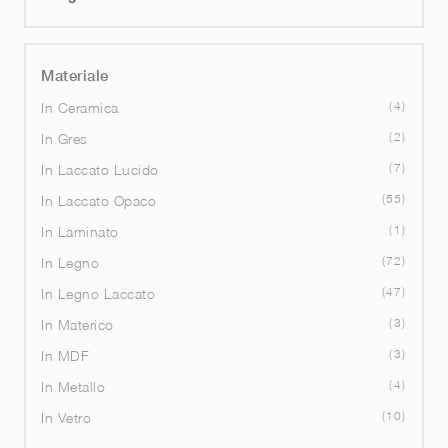
Materiale
4
In Ceramica
2
In Gres
7
In Laccato Lucido
55
In Laccato Opaco
1
In Laminato
72
In Legno
47
In Legno Laccato
3
In Materico
3
In MDF
4
In Metallo
10
In Vetro