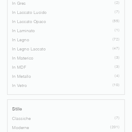
2
In Gres
7
In Laccato Lucido
55
In Laccato Opaco
1
In Laminato
72
In Legno
47
In Legno Laccato
3
In Materico
3
In MDF
4
In Metallo
10
In Vetro
Stile
7
Classiche
201
Moderne