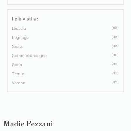
I più visti a :
85
Brescia
95
Legnago
95
Soave
90
Sommacampagna
83
Sona
85
Trento
91
Verona
Madie Pezzani