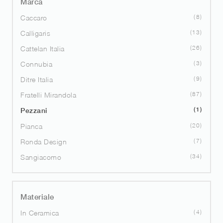
Marca
8
Caccaro
13
Calligaris
26
Cattelan Italia
3
Connubia
9
Ditre Italia
87
Fratelli Mirandola
1
Pezzani
20
Pianca
7
Ronda Design
34
Sangiacomo
Materiale
4
In Ceramica