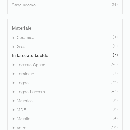
34
Sangiacomo
Materiale
4
In Ceramica
2
In Gres
7
In Laccato Lucido
55
In Laccato Opaco
1
In Laminato
72
In Legno
47
In Legno Laccato
3
In Materico
3
In MDF
4
In Metallo
10
In Vetro