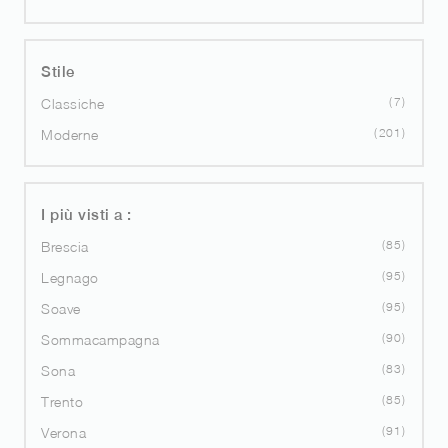
Stile
7
Classiche
201
Moderne
I più visti a :
85
Brescia
95
Legnago
95
Soave
90
Sommacampagna
83
Sona
85
Trento
91
Verona