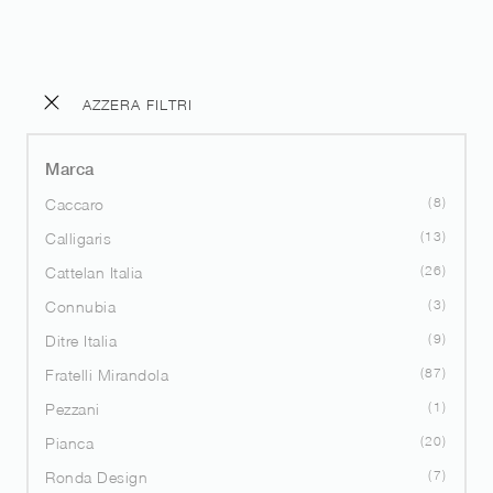
AZZERA FILTRI
Marca
8
Caccaro
13
Calligaris
26
Cattelan Italia
3
Connubia
9
Ditre Italia
87
Fratelli Mirandola
1
Pezzani
20
Pianca
7
Ronda Design