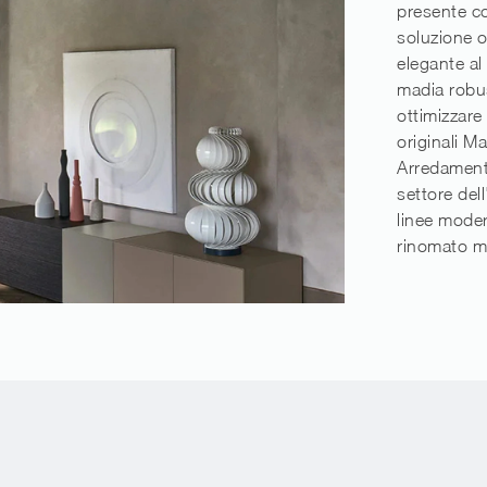
presente co
soluzione o
elegante al
madia robus
ottimizzare 
originali M
Arredamento
settore del
linee moder
rinomato ma