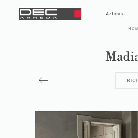
Azienda
HO
Madia
RIC