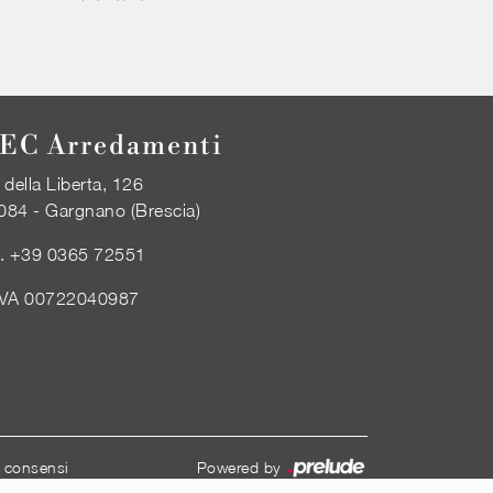
EC Arredamenti
 della Liberta, 126
084 - Gargnano (Brescia)
l.
+39 0365 72551
IVA 00722040987
i consensi
Powered by