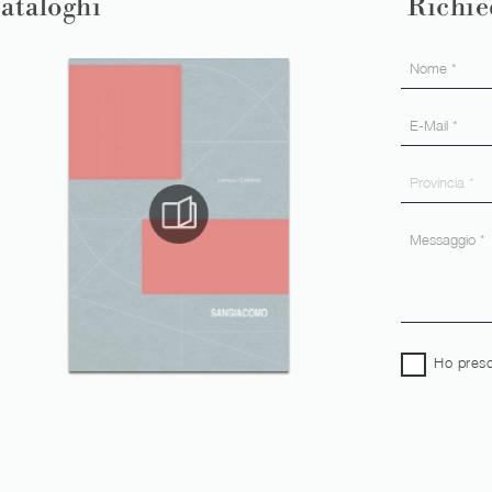
cataloghi
Richie
Ho preso