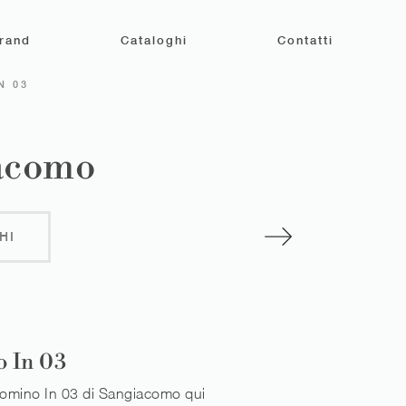
rand
Cataloghi
Contatti
N 03
iacomo
HI
 In 03
omino In 03 di Sangiacomo qui