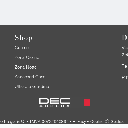
Shop
D
Cucine
Via
25
Zona Giorno
Te
Zona Notte
Accessori Casa
P.
Ufficio e Giardino
ro Luigia & C. - P.IVA 00722040987 -
-
Privacy
Cookie
Gestisci 