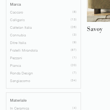
Marca
8
Caccaro
13
Calligaris
26
Cattelan Italia
Savoy
3
Connubia
9
Ditre Italia
87
Fratelli Mirandola
1
Pezzani
20
Pianca
7
Ronda Design
34
Sangiacomo
Materiale
4
In Ceramica