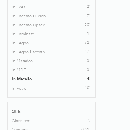
2
In Gres
7
In Laccato Lucido
55
In Laccato Opaco
1
In Laminato
72
In Legno
47
In Legno Laccato
3
In Materico
3
In MDF
4
In Metallo
10
In Vetro
Stile
7
Classiche
201
Moderne