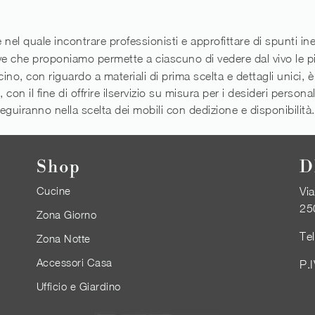
el quale incontrare professionisti e approfittare di spunti ined
ve che proponiamo permette a ciascuno di vedere dal vivo le pi
scino, con riguardo a materiali di prima scelta e dettagli unici,
, con il fine di offrire ilservizio su misura per i desideri pers
 seguiranno nella scelta dei mobili con dedizione e disponibilità.
Shop
D
Cucine
Via
25
Zona Giorno
Te
Zona Notte
Accessori Casa
P.
Ufficio e Giardino