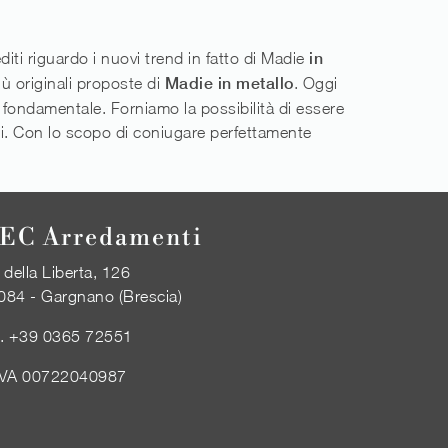
iti riguardo i nuovi trend in fatto di Madie
in
ù originali proposte di
Madie
in metallo
. Oggi
 è fondamentale. Forniamo la possibilità di essere
onali. Con lo scopo di coniugare perfettamente
EC Arredamenti
 della Liberta, 126
084 - Gargnano (Brescia)
l.
+39 0365 72551
IVA 00722040987