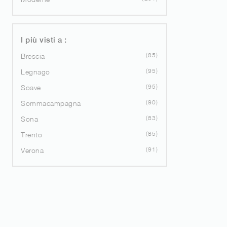
I più visti a :
85
Brescia
95
Legnago
95
Soave
90
Sommacampagna
83
Sona
85
Trento
91
Verona