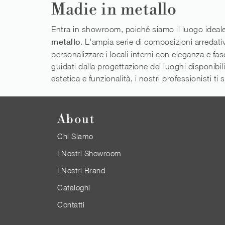
Madie in metallo
Entra in showroom, poiché siamo il luogo ideale n
metallo
. L'ampia serie di composizioni arredati
personalizzare i locali interni con eleganza e fa
guidati dalla progettazione dei luoghi disponibili
estetica e funzionalità, i nostri professionisti ti
About
Chi Siamo
I Nostri Showroom
I Nostri Brand
Cataloghi
Contatti