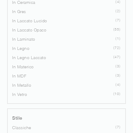
4
In Ceramica
2
In Gres
7
In Laccato Lucido
55
In Laccato Opaco
1
In Laminato
72
In Legno
47
In Legno Laccato
3
In Materico
3
In MDF
4
In Metallo
10
In Vetro
Stile
7
Classiche