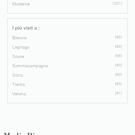
201
Moderne
I più visti a :
85
Brescia
95
Legnago
95
Soave
90
Sommacampagna
83
Sona
85
Trento
91
Verona