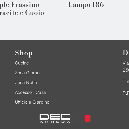
ple Frassino
Lampo 186
racite e Cuoio
Shop
D
Cucine
Via
25
Zona Giorno
Te
Zona Notte
Accessori Casa
P.
Ufficio e Giardino