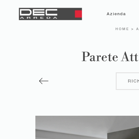
Azienda
HOME
>
Parete At
RIC