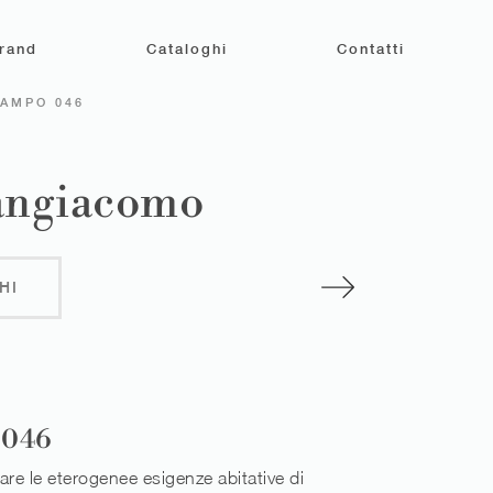
rand
Cataloghi
Contatti
LAMPO 046
Sangiacomo
HI
 046
are le eterogenee esigenze abitative di