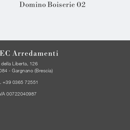
Domino Boiserie 02
EC Arredamenti
 della Liberta, 126
084 - Gargnano (Brescia)
l.
+39 0365 72551
IVA 00722040987