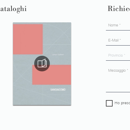
cataloghi
Richie
Ho preso