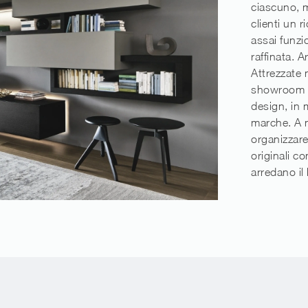
ciascuno, m
clienti un 
assai funzi
raffinata. A
Attrezzate
showroom tr
design, in m
marche. A 
organizzare
originali c
arredano il 