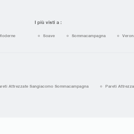
I più visti a :
Moderne
Soave
Sommacampagna
Veron
areti Attrezzate Sangiacomo Sommacampagna
Pareti Attrez