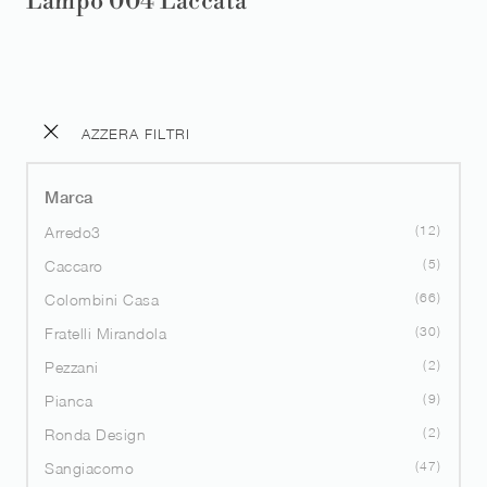
Lampo 004 Laccata
AZZERA FILTRI
Marca
12
Arredo3
5
Caccaro
66
Colombini Casa
30
Fratelli Mirandola
2
Pezzani
9
Pianca
2
Ronda Design
47
Sangiacomo