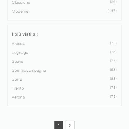
26
Classiche
147
Moderne
I più visti a :
72
Brescia
73
Legnago
77
Soave
58
Sommacampagna
88
Sona
78
Trento
73
Verona
1
2