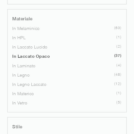
Materiale
63
In Melaminico
1
In HPL
2
In Laccato Lucido
37
In Laccato Opaco
4
In Laminato
48
In Legno
12
In Legno Laccato
1
In Materico
5
In Vetro
Stile