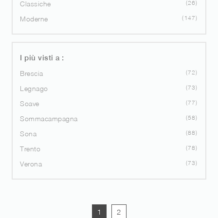
26
Classiche
147
Moderne
I più visti a :
72
Brescia
73
Legnago
77
Soave
58
Sommacampagna
88
Sona
78
Trento
73
Verona
1
2