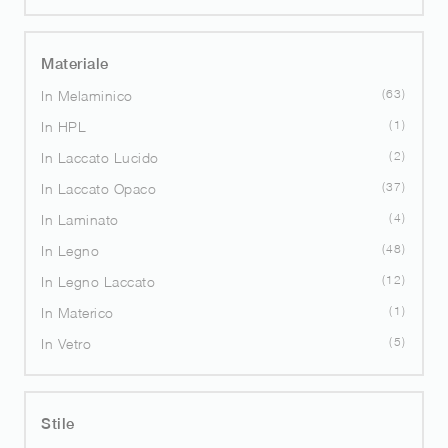
Materiale
63
In Melaminico
1
In HPL
2
In Laccato Lucido
37
In Laccato Opaco
4
In Laminato
48
In Legno
12
In Legno Laccato
1
In Materico
5
In Vetro
Stile