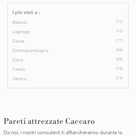
I più visti a :
72
Brescia
73
Legnago
77
Soave
58
Sommacampagna
88
Sona
78
Trento
73
Verona
Pareti attrezzate Caccaro
Da noi, i nostri consulenti ti affiancheranno durante la