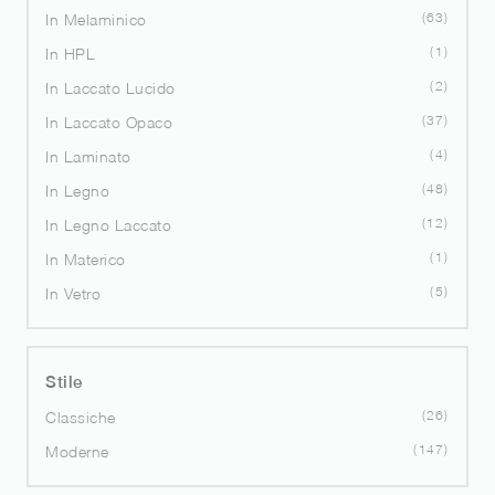
63
In Melaminico
1
In HPL
2
In Laccato Lucido
37
In Laccato Opaco
4
In Laminato
48
In Legno
12
In Legno Laccato
1
In Materico
5
In Vetro
Stile
26
Classiche
147
Moderne