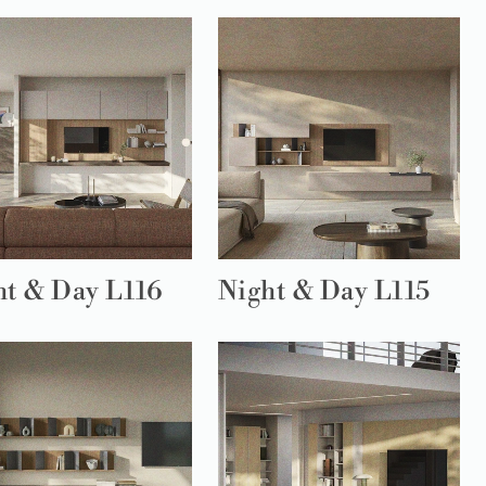
ht & Day L116
Night & Day L115