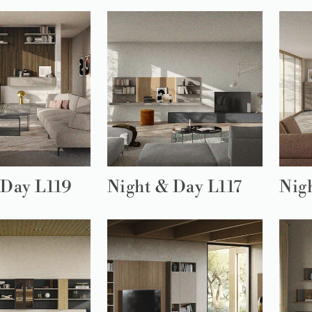
 Day L119
Night & Day L117
Nig