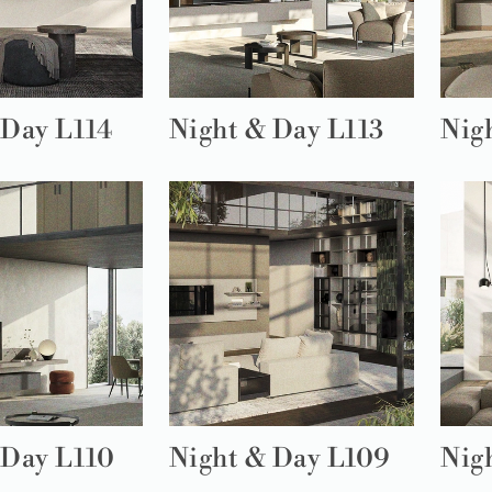
 Day L114
Night & Day L113
Nig
 Day L110
Night & Day L109
Nig