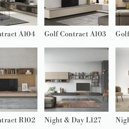
ntract A104
Golf Contract A103
Gol
ntract R102
Night & Day L127
Nig