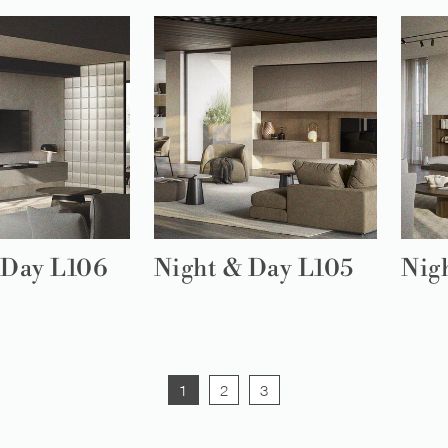
 Day L106
Night & Day L105
Nig
1
2
3