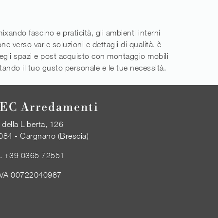
xando fascino e praticità, gli ambienti interni
e verso varie soluzioni e dettagli di qualità, è
degli spazi e post acquisto con montaggio mobili
ettando il tuo gusto personale e le tue necessità.
EC Arredamenti
 della Liberta, 126
084 - Gargnano (Brescia)
l.
+39 0365 72551
IVA 00722040987