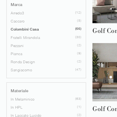
Marca
12
Arredo3
5
Caccaro
66
Golf Co
Colombini Casa
30
Fratelli Mirandola
2
Pezzani
9
Pianca
2
Ronda Design
47
Sangiacomo
Materiale
63
In Melaminico
1
In HPL
Golf Co
2
In Laccato Lucido