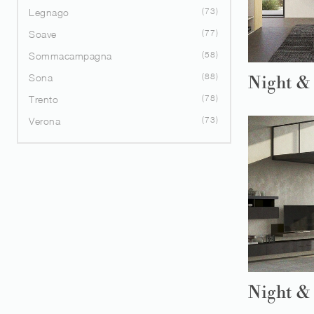
73
Legnago
77
Soave
58
Sommacampagna
88
Sona
Night &
78
Trento
73
Verona
Night &