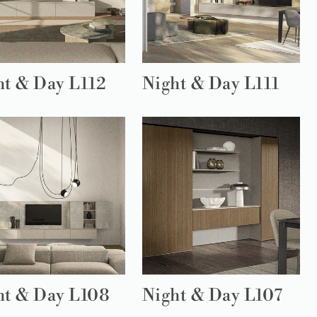
ht & Day L112
Night & Day L111
ht & Day L108
Night & Day L107