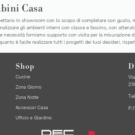
mbini Casa
aspettano in showroom con lo scopo di completare con gusto, mi
lizzare gli ambienti interni con classe e fascino, con attenzion
 tue necessità forniamo supporto con visita per la misurazione 
uanto è facile realizzare tutti i progetti dei tuoi desideri, risp
Shop
D
Cucine
Via
25
Zona Giorno
Te
Zona Notte
Accessori Casa
P.
Ufficio e Giardino