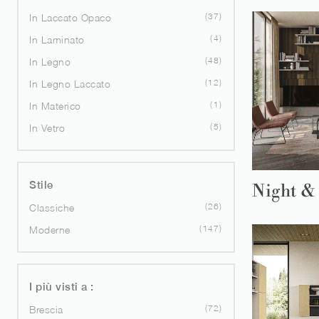
37
In Laccato Opaco
4
In Laminato
48
In Legno
12
In Legno Laccato
1
In Materico
5
In Vetro
Stile
Night &
26
Classiche
147
Moderne
I più visti a :
72
Brescia