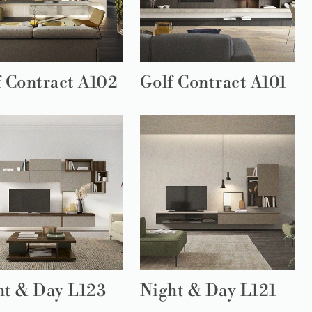
f Contract A102
Golf Contract A101
ht & Day L123
Night & Day L121