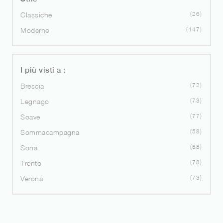
26
Classiche
147
Moderne
I più visti a :
72
Brescia
73
Legnago
77
Soave
58
Sommacampagna
88
Sona
78
Trento
73
Verona