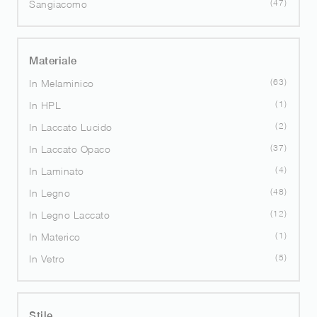
47
Sangiacomo
Materiale
63
In Melaminico
1
In HPL
2
In Laccato Lucido
37
In Laccato Opaco
4
In Laminato
48
In Legno
12
In Legno Laccato
1
In Materico
5
In Vetro
Stile