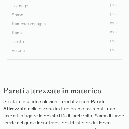
73
Legnago
77
Soave
58
Sommacampagna
88
Sona
78
Trento
73
Verona
Pareti attrezzate in materico
Se stai cercando soluzioni arredative con
Pareti
Attrezzate
nelle diverse finiture belle e resistenti, non
lasciarti sfuggire la possibilità di farci visita. Siamo il luogo
ideale nel quale incontrare i nostri interior designers,