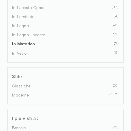
37
In Laccato Opaco
4
In Laminato
48
In Legno
12
In Legno Laccato
1
In Materico
5
In Vetro
Stile
26
Classiche
147
Moderne
I più visti a :
72
Brescia