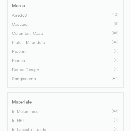
Marca
12
Arredo3
5
Caccaro
66
Colombini Casa
30
Fratelli Mirandola
2
Pezzani
9
Pianca
2
Ronda Design
47
Sangiacomo
Materiale
63
In Melaminico
1
In HPL
2
In Laccato Lucido