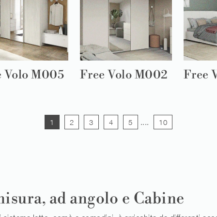
e Volo M005
Free Volo M002
Free 
1
2
3
4
5
....
10
isura, ad angolo e Cabine