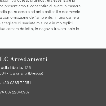
essori: tra questi, si dimostrerà essenziale la
che presentiamo ti consentirà di avere in camera
madio potrà essere ad ante battenti o scorrevole
 la conformazione dell'ambiente. In una camera
scegliere di svariate misure e in molteplici
tua camera da letto, in negozio troverai solo le
EC Arredamenti
 della Liberta, 126
084 - Gargnano (Brescia)
l.
+39 0365 72551
IVA 00722040987