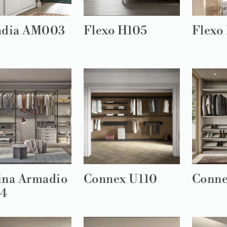
adia AM003
Flexo H105
Flexo
ina Armadio
Connex U110
Conne
4