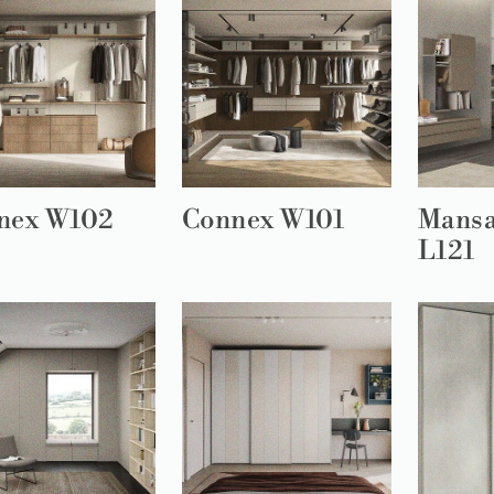
nex W102
Connex W101
Mansa
L121