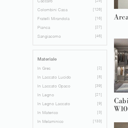
25
Caccaro
126
Colombini Casa
Arc
16
Fratelli Mirandola
27
Pianca
46
Sangiacomo
Materiale
2
In Gres
8
In Laccato Lucido
39
In Laccato Opaco
21
In Legno
Cab
9
In Legno Laccato
W10
3
In Materico
133
In Melaminico