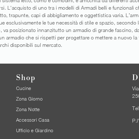
li sistema letto, comò e comodini, è arricchita da differenti acc
i. L'acquisto di uno tra i modelli di Armadi belli e funzionali 
etto, trapunte, capi di abbigliamento e oggettistica varia. L’ar
ue esclusivamente le tue necessità di stile e spazio, secondo
, va posizionato innanzitutto un armadio di grande fascino, da 
 un armadio che si rispetti per progettare o mettere a nuovo la 
rchi disponibili sul mercato.
Shop
D
Cucine
Via
25
Zona Giorno
Te
Zona Notte
Accessori Casa
P.
Ufficio e Giardino