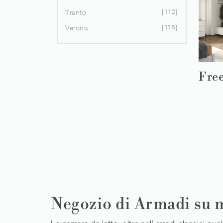
112
Trento
115
Verona
Fre
Negozio di Armadi su m