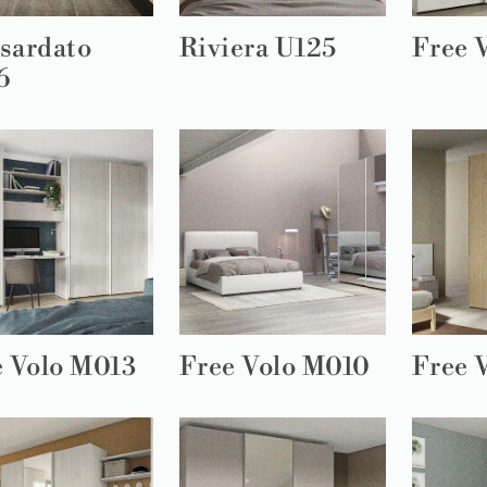
sardato
Riviera U125
Free 
6
e Volo M013
Free Volo M010
Free 