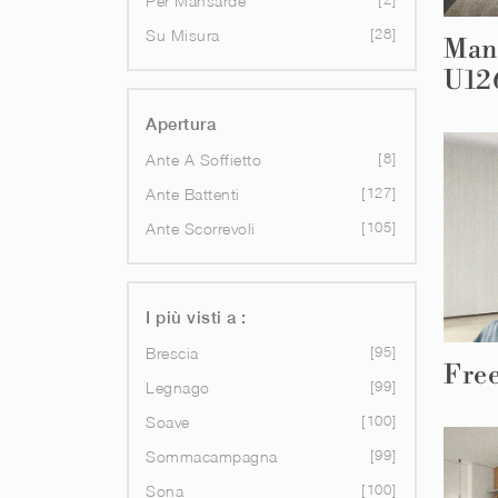
Per Mansarde
28
Su Misura
Man
U12
Apertura
8
Ante A Soffietto
127
Ante Battenti
105
Ante Scorrevoli
I più visti a :
95
Brescia
Fre
99
Legnago
100
Soave
99
Sommacampagna
100
Sona