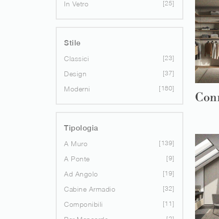
25
In Vetro
Stile
23
Classici
37
Design
180
Moderni
Con
Tipologia
139
A Muro
9
A Ponte
19
Ad Angolo
32
Cabine Armadio
11
Componibili
2