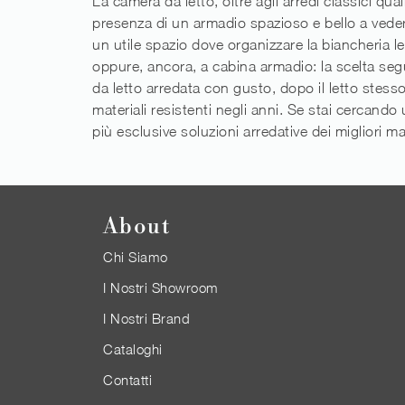
La camera da letto, oltre agli arredi classici qua
presenza di un armadio spazioso e bello a veders
un utile spazio dove organizzare la biancheria l
oppure, ancora, a cabina armadio: la scelta seg
da letto arredata con gusto, dopo il letto stesso
materiali resistenti negli anni. Se stai cercando
più esclusive soluzioni arredative dei migliori ma
About
Chi Siamo
I Nostri Showroom
I Nostri Brand
Cataloghi
Contatti