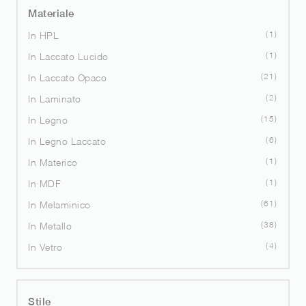
Materiale
1
In HPL
1
In Laccato Lucido
21
In Laccato Opaco
2
In Laminato
15
In Legno
6
In Legno Laccato
1
In Materico
1
In MDF
61
In Melaminico
38
In Metallo
4
In Vetro
Stile