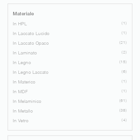
Materiale
1
In HPL
1
In Laccato Lucido
21
In Laccato Opaco
2
In Laminato
15
In Legno
6
In Legno Laccato
1
In Materico
1
In MDF
61
In Melaminico
38
In Metallo
4
In Vetro