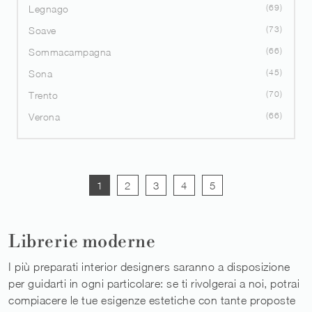
69
Legnago
73
Soave
66
Sommacampagna
45
Sona
70
Trento
66
Verona
1
2
3
4
5
Librerie moderne
I più preparati interior designers saranno a disposizione
per guidarti in ogni particolare: se ti rivolgerai a noi, potrai
compiacere le tue esigenze estetiche con tante proposte