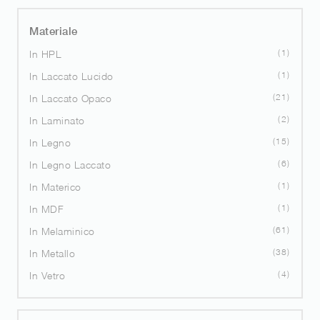
Materiale
1
In HPL
1
In Laccato Lucido
21
In Laccato Opaco
2
In Laminato
15
In Legno
6
In Legno Laccato
1
In Materico
1
In MDF
61
In Melaminico
38
In Metallo
4
In Vetro