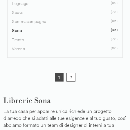
69
Legnago
73
Soave
66
Sommacampagna
45
Sona
70
Trento
66
Verona
1
2
Librerie Sona
La tua casa per apparire unica richiede un progetto
d'arredo che si adatti alle tue esigenze e al tuo gusto, così
abbiamo formato un team di designer di interni a tua