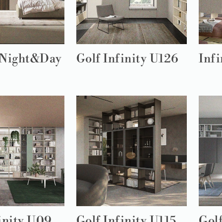
Night&Day
Golf Infinity U126
Infi
inity U09
Golf Infinity U115
Golf