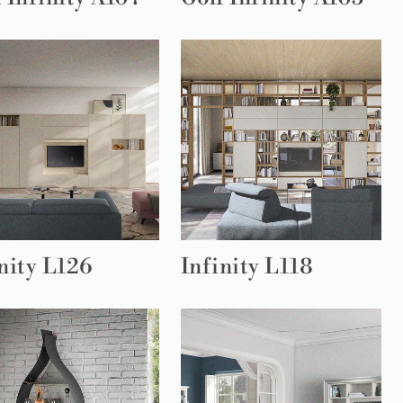
nity L126
Infinity L118