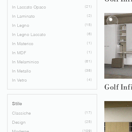
21
In Laccato Opaco
2
In Laminato
15
In Legno
6
In Legno Laccato
1
In Materico
1
In MDF
61
In Melaminico
38
In Metallo
4
In Vetro
Golf Inf
Stile
17
Classiche
25
Design
109
Moderne