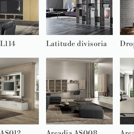
 L114
Latitude divisoria
Dro
 AS012
Arcadia AS008
Arc