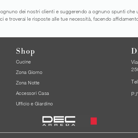
 ognuno dei nostri clienti e suggerendo a ognuno spunti che u
aci e troverai le risposte alle tue necessità, facendo affidamen
Shop
D
Cucine
Via
25
Zona Giorno
Te
Zona Notte
Accessori Casa
P.
Ufficio e Giardino