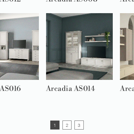
 AS016
Arcadia AS014
Arc
1
2
3