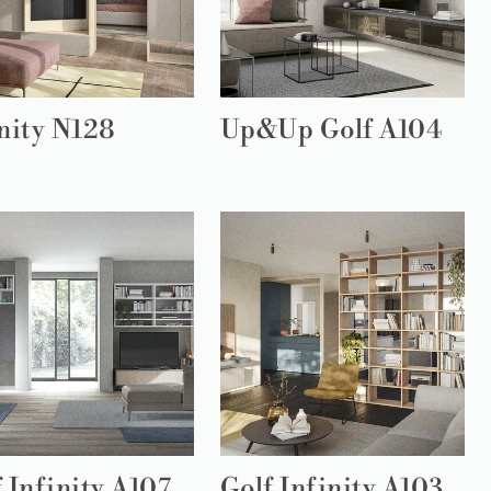
nity N128
Up&Up Golf A104
 Infinity A107
Golf Infinity A103