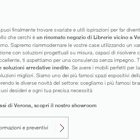
oi finalmente trovare svariate e utili ispirazioni per far divent
ello che cerchi è
un rinomato negozio di Librerie vicino a V
erno. Sapremo riammodernare le vostre case utilizzando un var
ione con soluzioni progettuali su misura, capaci di risolvere c
tà eccellente, ti aspettiamo per una consulenza senza impegno.
 soluzioni arredative inedite
. Se avere i mobili perfetti per 
oluzioni migliori. Siamo uno dei più famosi spazi espositivi del
rendo le diverse novità del settore: scegliamo i più famosi bran
tuoi desideri e ogni tua precisa necessità
essi di Verona, scopri il nostro showroom
ormazioni e preventivi