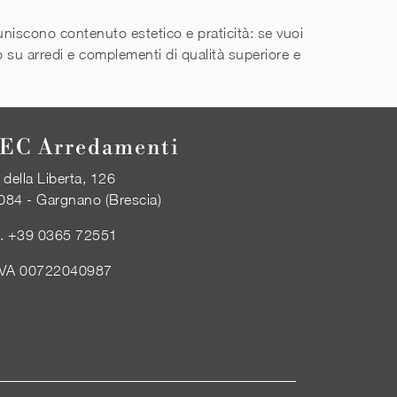
niscono contenuto estetico e praticità: se vuoi
to su arredi e complementi di qualità superiore e
EC Arredamenti
 della Liberta, 126
084 - Gargnano (Brescia)
l.
+39 0365 72551
IVA 00722040987