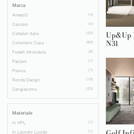
Marca
4
Arredo3
4
Caccaro
20
Cattelan Italia
Up&Up 
N31
65
Colombini Casa
6
Fratelli Mirandola
7
Pezzani
7
Pianca
15
Ronda Design
23
Sangiacomo
Materiale
1
In HPL
Golf Inf
1
In Laccato Lucido