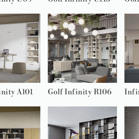
inity A101
Golf Infinity R106
Infi