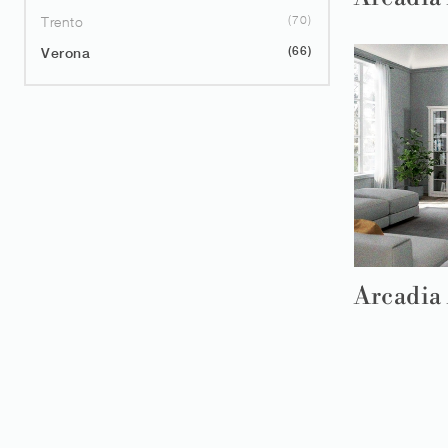
70
Trento
66
Verona
Arcadia