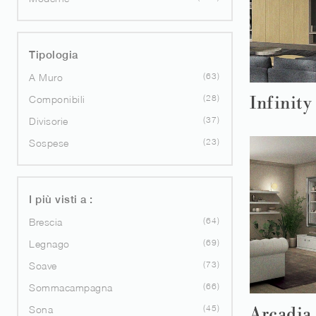
Tipologia
63
A Muro
28
Componibili
Infinity
37
Divisorie
23
Sospese
I più visti a :
64
Brescia
69
Legnago
73
Soave
66
Sommacampagna
45
Sona
Arcadia