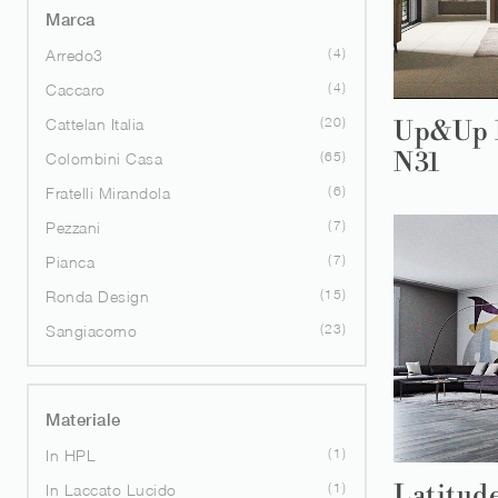
Marca
4
Arredo3
4
Caccaro
20
Cattelan Italia
Up&Up 
N31
65
Colombini Casa
6
Fratelli Mirandola
7
Pezzani
7
Pianca
15
Ronda Design
23
Sangiacomo
Materiale
1
In HPL
Latitude
1
In Laccato Lucido