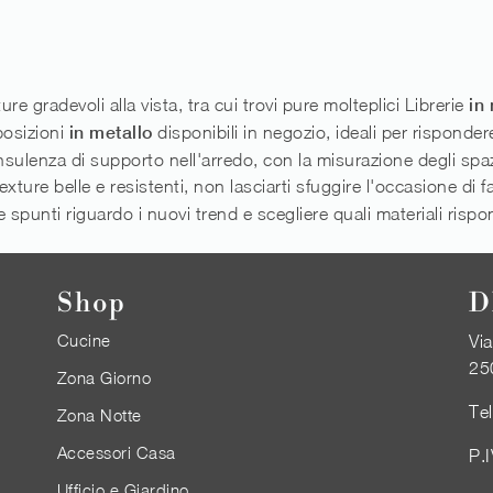
ure gradevoli alla vista, tra cui trovi pure molteplici Librerie
in
posizioni
in metallo
disponibili in negozio, ideali per rispondere
onsulenza di supporto nell'arredo, con la misurazione degli sp
texture belle e resistenti, non lasciarti sfuggire l'occasione di f
re spunti riguardo i nuovi trend e scegliere quali materiali risp
Shop
D
Cucine
Via
25
Zona Giorno
Te
Zona Notte
Accessori Casa
P.
Ufficio e Giardino