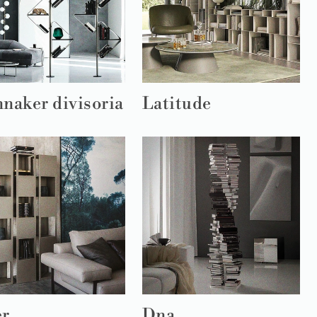
naker divisoria
Latitude
er
Dna