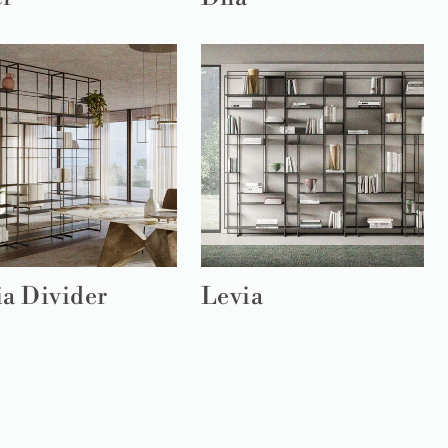
ia Divider
Levia