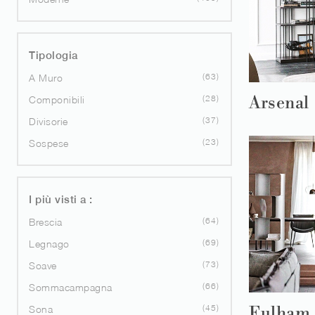
Tipologia
63
A Muro
28
Arsenal
Componibili
37
Divisorie
23
Sospese
I più visti a :
64
Brescia
69
Legnago
73
Soave
66
Sommacampagna
45
Sona
Fulham