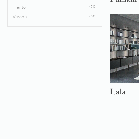
70
Trento
66
Verona
Itala