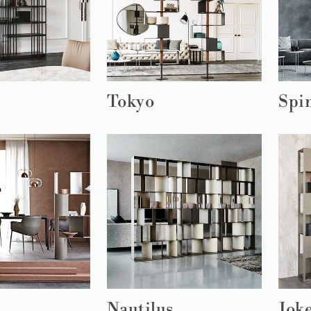
Tokyo
Spin
Nautilus
Jok