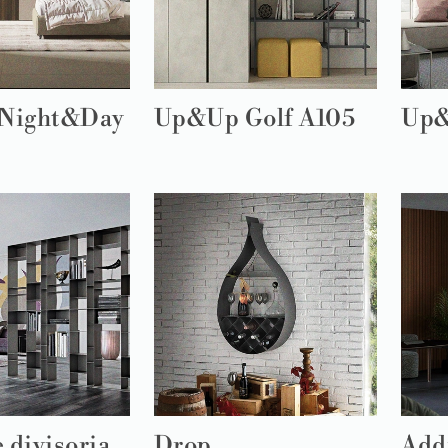
Night&Day
Up&Up Golf A105
Up&
 divisoria
Drop
Add