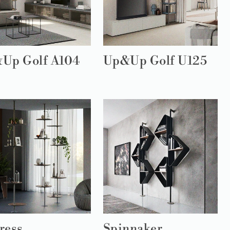
Up Golf A104
Up&Up Golf U125
ress
Spinnaker