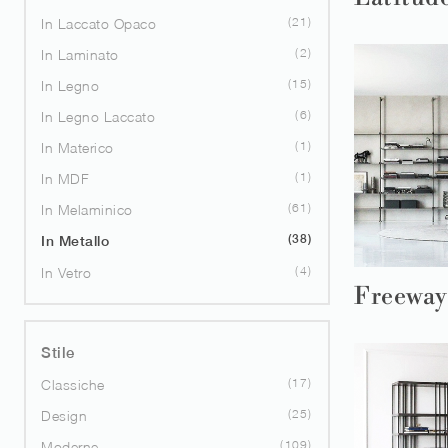
21
In Laccato Opaco
2
In Laminato
15
In Legno
6
In Legno Laccato
1
In Materico
1
In MDF
61
In Melaminico
38
In Metallo
4
In Vetro
Freeway
Stile
17
Classiche
25
Design
109
Moderne