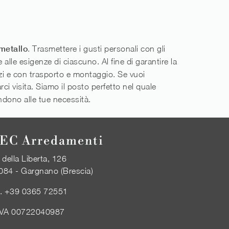
 metallo
. Trasmettere i gusti personali con gli
 alle esigenze di ciascuno. Al fine di garantire la
azi e con trasporto e montaggio. Se vuoi
arci visita. Siamo il posto perfetto nel quale
ondono alle tue necessità.
EC Arredamenti
 della Liberta, 126
084 - Gargnano (Brescia)
l.
+39 0365 72551
IVA 00722040987