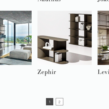
Zephir
Lev
1
2