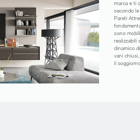
marca e ti c
secondo le 
Pareti Att
fondamental
sono mobili
realizzabil
dinamico di
vani chiusi
il soggiorn