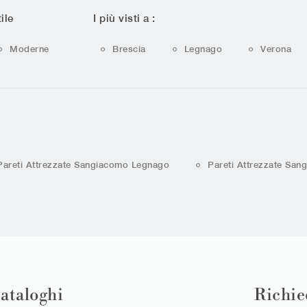
ile
I più visti a :
Moderne
Brescia
Legnago
Verona
Pareti Attrezzate Sangiacomo Legnago
Pareti Attrezzate San
cataloghi
Richie