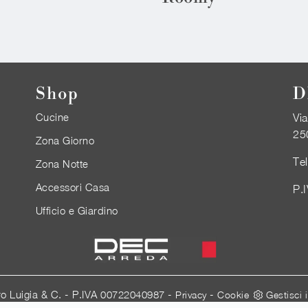
Shop
D
Cucine
Via
25
Zona Giorno
Te
Zona Notte
Accessori Casa
P.
Ufficio e Giardino
ro Luigia & C. - P.IVA 00722040987 -
-
Privacy
Cookie
Gestisci 