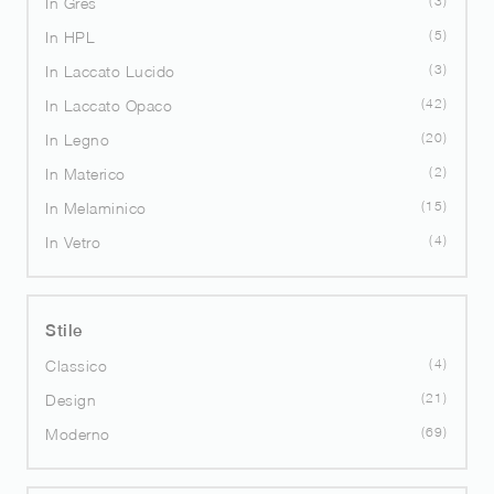
3
In Gres
5
In HPL
3
In Laccato Lucido
42
In Laccato Opaco
20
In Legno
2
In Materico
15
In Melaminico
4
In Vetro
Stile
4
Classico
21
Design
69
Moderno