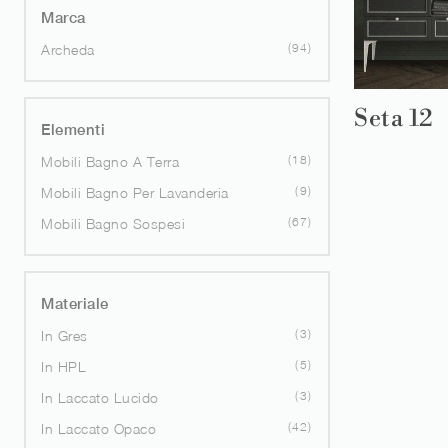
Marca
94
Archeda
Seta 12
Elementi
18
Mobili Bagno A Terra
9
Mobili Bagno Per Lavanderia
67
Mobili Bagno Sospesi
Materiale
3
In Gres
5
In HPL
3
In Laccato Lucido
42
In Laccato Opaco