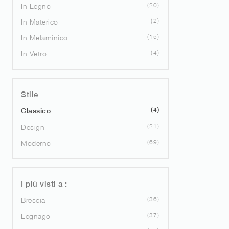
20
In Legno
2
In Materico
15
In Melaminico
4
In Vetro
Stile
4
Classico
21
Design
69
Moderno
I più visti a :
36
Brescia
37
Legnago