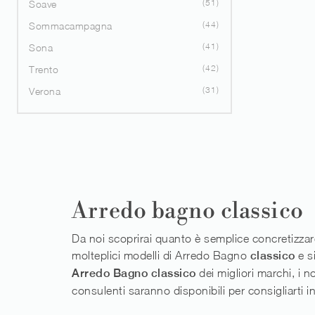
51
Soave
44
Sommacampagna
41
Sona
42
Trento
31
Verona
Arredo bagno classico
Da noi scoprirai quanto è semplice concretizzar
molteplici modelli di Arredo Bagno
classico
e si
Arredo Bagno classico
dei migliori marchi, i n
consulenti saranno disponibili per consigliarti in