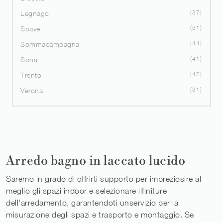
37
Legnago
51
Soave
44
Sommacampagna
41
Sona
42
Trento
31
Verona
Arredo bagno in laccato lucido
Saremo in grado di offrirti supporto per impreziosire al
meglio gli spazi indoor e selezionare ilfiniture
dell'arredamento, garantendoti unservizio per la
misurazione degli spazi e trasporto e montaggio. Se