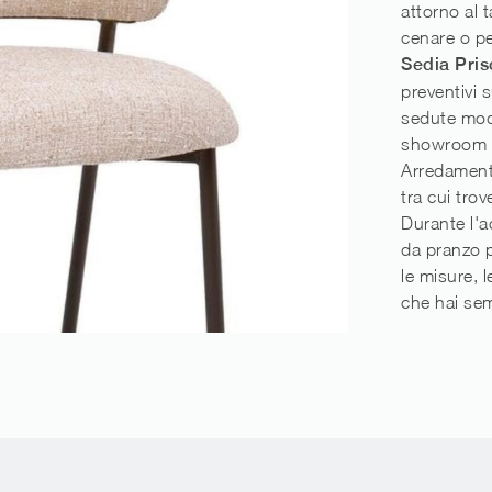
attorno al ta
cenare o pe
Sedia Pris
preventivi 
sedute mode
showroom t
Arredamento
tra cui tro
Durante l'a
da pranzo p
le misure, l
che hai se