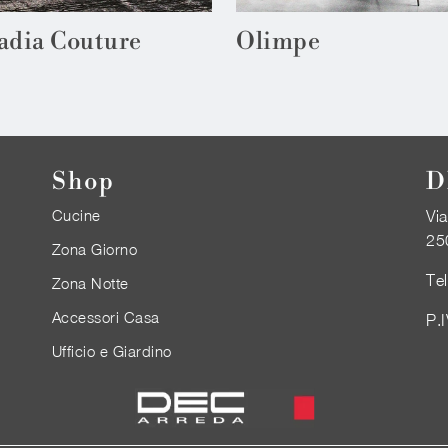
adia Couture
Olimpe
Shop
D
Cucine
Via
25
Zona Giorno
Te
Zona Notte
Accessori Casa
P.
Ufficio e Giardino