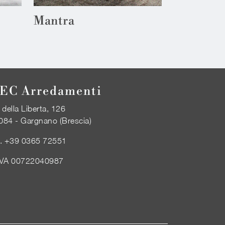
Mantra
EC Arredamenti
 della Liberta, 126
084 - Gargnano (Brescia)
l.
+39 0365 72551
IVA 00722040987