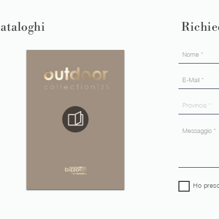
cataloghi
Richie
Ho preso