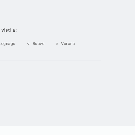
 visti a :
Legnago
Soave
Verona