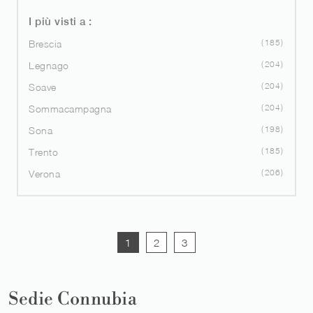
I più visti a :
185
Brescia
204
Legnago
204
Soave
204
Sommacampagna
198
Sona
185
Trento
206
Verona
1
2
3
Sedie Connubia