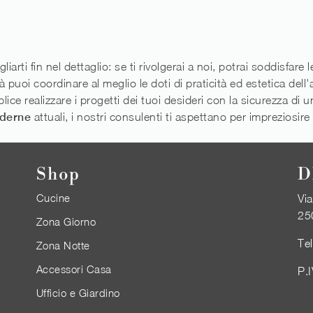
liarti fin nel dettaglio: se ti rivolgerai a noi, potrai soddisfare
tà puoi coordinare al meglio le doti di praticità ed estetica del
 realizzare i progetti dei tuoi desideri con la sicurezza di un
derne
attuali, i nostri consulenti ti aspettano per impreziosire
Shop
D
Cucine
Via
25
Zona Giorno
Te
Zona Notte
Accessori Casa
P.
Ufficio e Giardino