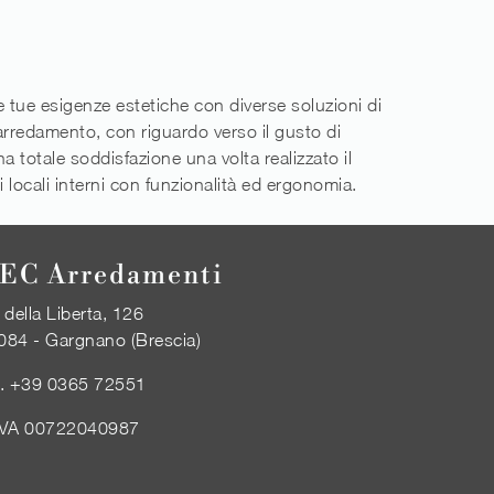
 le tue esigenze estetiche con diverse soluzioni di
l'arredamento, con riguardo verso il gusto di
a totale soddisfazione una volta realizzato il
 i locali interni con funzionalità ed ergonomia.
EC Arredamenti
 della Liberta, 126
084 - Gargnano (Brescia)
l.
+39 0365 72551
IVA 00722040987