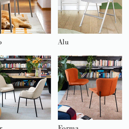
o
Alu
r
Forma