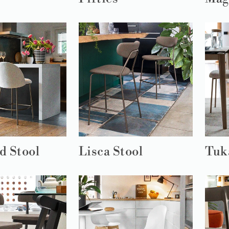
d Stool
Lisca Stool
Tuk