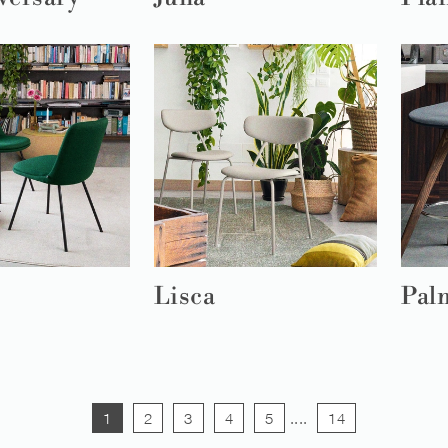
Lisca
Pal
1
2
3
4
5
....
14