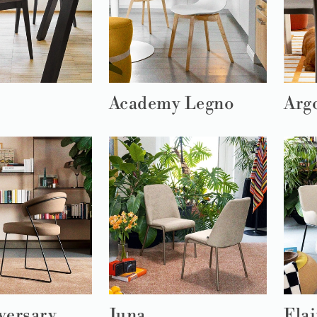
Academy Legno
Arg
versary
Juna
Flai