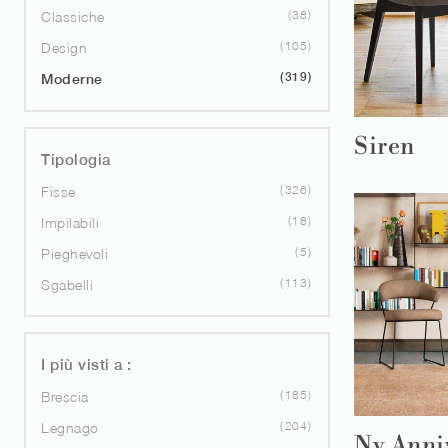
38
Classiche
105
Design
319
Moderne
Siren
Tipologia
326
Fisse
18
Impilabili
5
Pieghevoli
113
Sgabelli
I più visti a :
185
Brescia
204
Legnago
Ny Anni