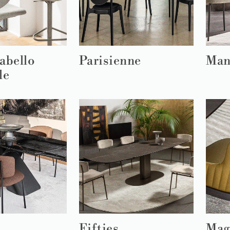
abello
Parisienne
Man
le
Fifties
Mag