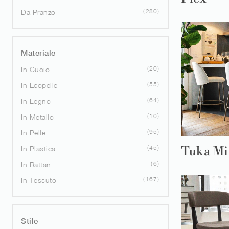
280
Da Pranzo
Materiale
20
In Cuoio
55
In Ecopelle
64
In Legno
10
In Metallo
95
In Pelle
45
Tuka Mi
In Plastica
6
In Rattan
167
In Tessuto
Stile