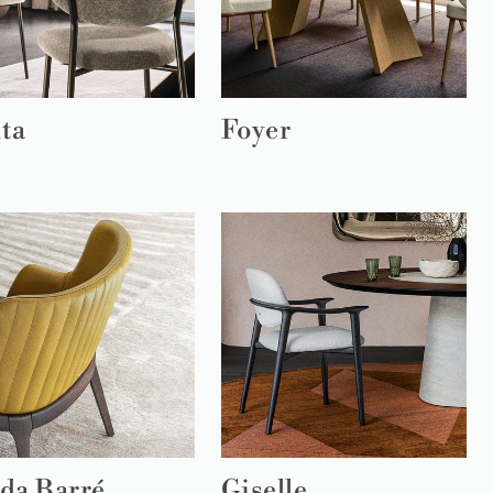
ta
Foyer
da Barré
Giselle