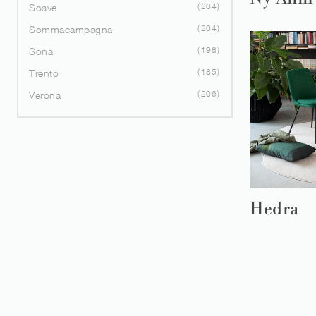
204
Soave
204
Sommacampagna
198
Sona
185
Trento
206
Verona
Hedra