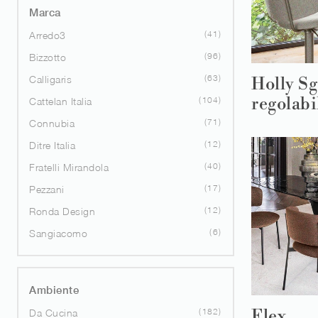
Marca
41
Arredo3
96
Bizzotto
63
Calligaris
Holly Sg
regolabi
104
Cattelan Italia
71
Connubia
12
Ditre Italia
40
Fratelli Mirandola
17
Pezzani
12
Ronda Design
6
Sangiacomo
Ambiente
Flex
182
Da Cucina