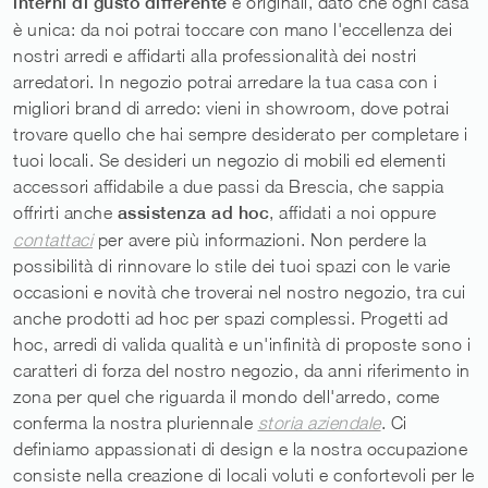
interni di gusto differente
e originali, dato che ogni casa
è unica: da noi potrai toccare con mano l'eccellenza dei
nostri arredi e affidarti alla professionalità dei nostri
arredatori. In negozio potrai arredare la tua casa con i
migliori brand di arredo: vieni in showroom, dove potrai
trovare quello che hai sempre desiderato per completare i
tuoi locali. Se desideri un negozio di mobili ed elementi
accessori affidabile a due passi da Brescia, che sappia
offrirti anche
assistenza ad hoc
, affidati a noi oppure
contattaci
per avere più informazioni. Non perdere la
possibilità di rinnovare lo stile dei tuoi spazi con le varie
occasioni e novità che troverai nel nostro negozio, tra cui
anche prodotti ad hoc per spazi complessi. Progetti ad
hoc, arredi di valida qualità e un'infinità di proposte sono i
caratteri di forza del nostro negozio, da anni riferimento in
zona per quel che riguarda il mondo dell'arredo, come
conferma la nostra pluriennale
storia aziendale
. Ci
definiamo appassionati di design e la nostra occupazione
consiste nella creazione di locali voluti e confortevoli per le