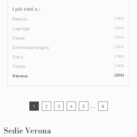
I più visti a :
185
Brescia
204
Legnago
204
Soave
204
Sommacampagna
198
Sona
185
Trento
206
Verona
1
2
3
4
5
....
9
Sedie Verona