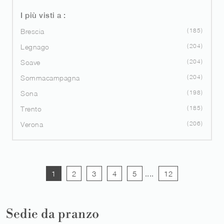
I più visti a :
185
Brescia
204
Legnago
204
Soave
204
Sommacampagna
198
Sona
185
Trento
206
Verona
1
2
3
4
5
....
12
Sedie da pranzo