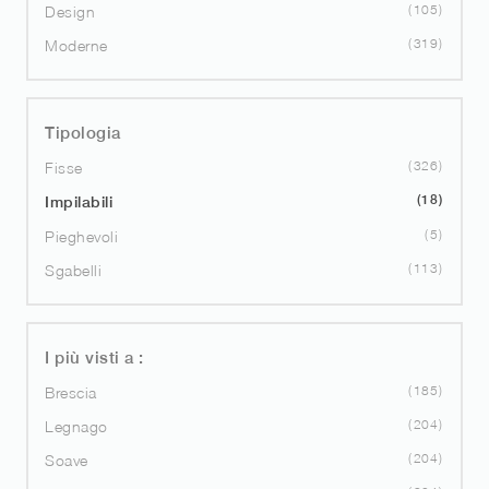
105
Design
319
Moderne
Tipologia
326
Fisse
18
Impilabili
5
Pieghevoli
113
Sgabelli
I più visti a :
185
Brescia
204
Legnago
204
Soave