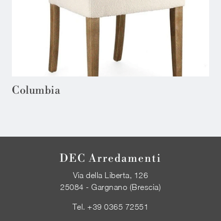
Columbia
DEC Arredamenti
Via della Liberta, 126
25084 - Gargnano (Brescia)
Tel.
+39 0365 72551