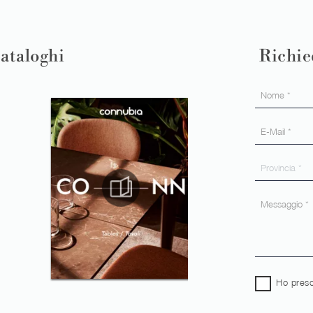
cataloghi
Richie
Ho preso