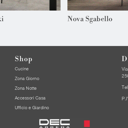
i
Nova Sgabello
Shop
D
Cucine
Via
25
Zona Giorno
Te
Zona Notte
Accessori Casa
P.
Ufficio e Giardino