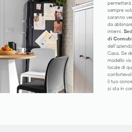
permetterà 
sempre volu
saranno ver
da abbinare 
interni.
Sed
di Connub
dell'aziend
Casa. Se de
modello visi
locale di q
confortevol
il tuo conc
si sta in c