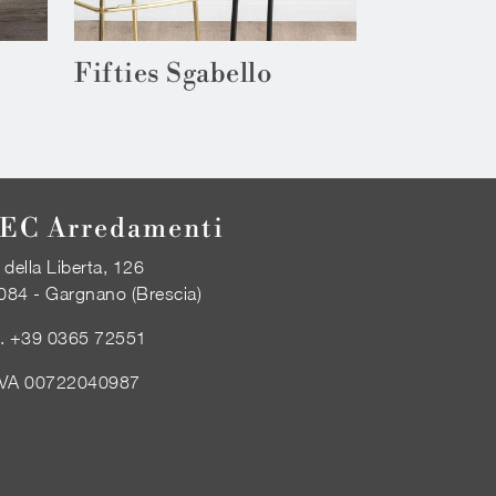
Fifties Sgabello
EC Arredamenti
 della Liberta, 126
084 - Gargnano (Brescia)
l.
+39 0365 72551
IVA 00722040987