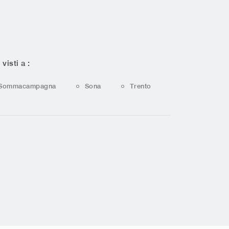
 visti a :
Sommacampagna
Sona
Trento