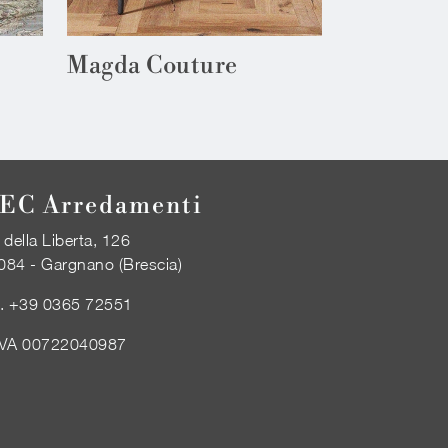
Magda Couture
EC Arredamenti
 della Liberta, 126
084 - Gargnano (Brescia)
l.
+39 0365 72551
IVA 00722040987