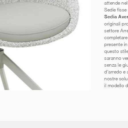
attende nel
Sedie fisse 
Sedia Aver
originali p
settore Ar
completare
presente in 
questo stil
saranno ver
senza le gi
d'arredo e a
nostre solu
il modello 