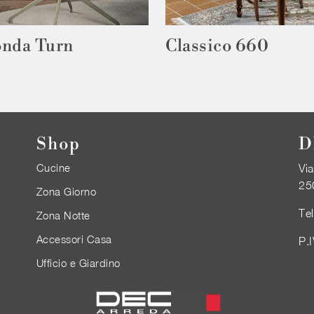
nda Turn
Classico 660
Shop
D
Cucine
Via
25
Zona Giorno
Te
Zona Notte
Accessori Casa
P.
Ufficio e Giardino