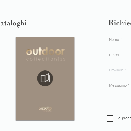
cataloghi
Richie
Ho preso