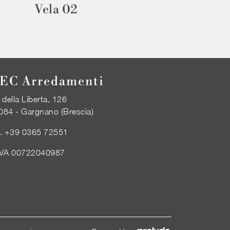
Vela 02
EC Arredamenti
 della Liberta, 126
084 - Gargnano (Brescia)
l.
+39 0365 72551
IVA 00722040987