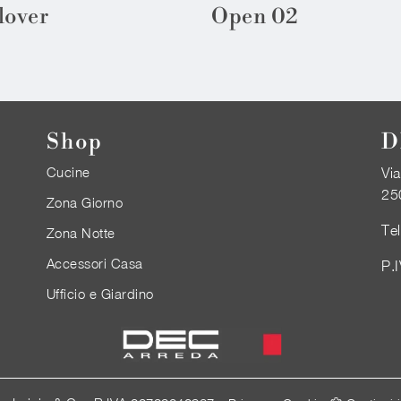
lover
Open 02
Shop
D
Cucine
Via
25
Zona Giorno
Te
Zona Notte
Accessori Casa
P.
Ufficio e Giardino