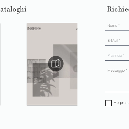
cataloghi
Richie
Ho preso