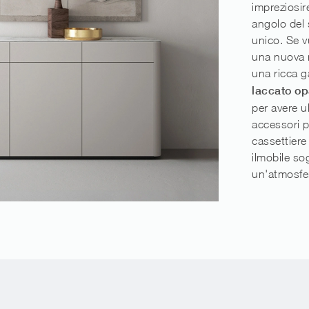
impreziosir
angolo del 
unico. Se v
una nuova m
una ricca 
laccato o
per avere ul
accessori pe
cassettiere
ilmobile so
un'atmosfe