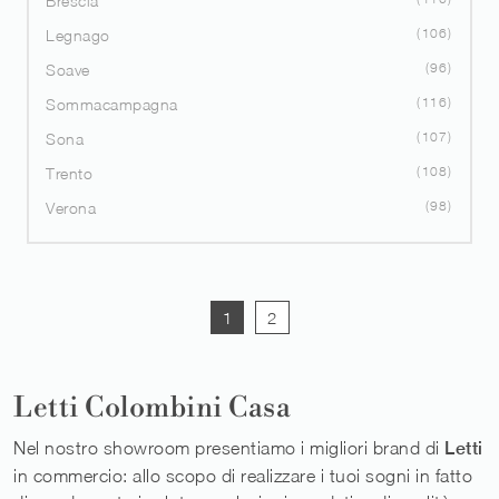
Brescia
106
Legnago
96
Soave
116
Sommacampagna
107
Sona
108
Trento
98
Verona
1
2
Letti Colombini Casa
Nel nostro showroom presentiamo i migliori brand di
Letti
in commercio: allo scopo di realizzare i tuoi sogni in fatto