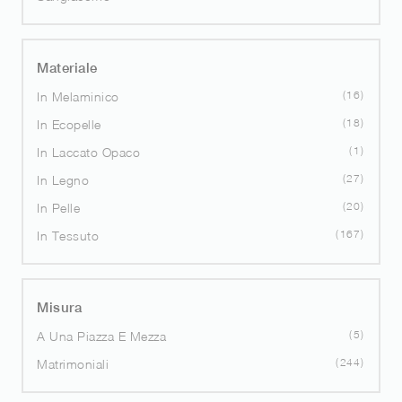
Materiale
16
In Melaminico
18
In Ecopelle
1
In Laccato Opaco
27
In Legno
20
In Pelle
167
In Tessuto
Misura
5
A Una Piazza E Mezza
244
Matrimoniali