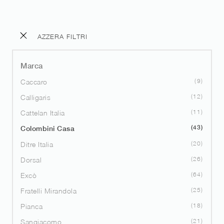
AZZERA FILTRI
Marca
9
Caccaro
12
Calligaris
11
Cattelan Italia
43
Colombini Casa
20
Ditre Italia
26
Dorsal
64
Excò
25
Fratelli Mirandola
18
Pianca
21
Sangiacomo