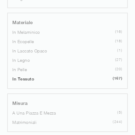
Materiale
16
In Melaminico
18
In Ecopelle
1
In Laccato Opaco
27
In Legno
20
In Pelle
167
In Tessuto
Misura
5
A Una Piazza E Mezza
244
Matrimoniali