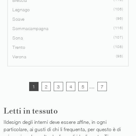
Brescia
106
Legnago
96
Soave
116
Sommacampagna
107
Sona
108
Trento
98
Verona
1
2
3
4
5
....
7
Letti in tessuto
Ildesign degli interni deve essere affine, in ogni
particolare, ai gusti di chi li frequenta, per questo è di