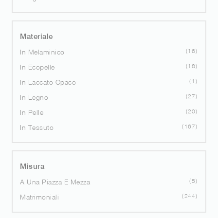
Materiale
16
In Melaminico
18
In Ecopelle
1
In Laccato Opaco
27
In Legno
20
In Pelle
167
In Tessuto
Misura
5
A Una Piazza E Mezza
244
Matrimoniali