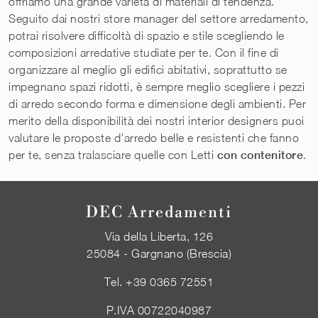
offriamo una grande varietà di materiali di tendenza.
Seguito dai nostri store manager del settore arredamento,
potrai risolvere difficoltà di spazio e stile scegliendo le
composizioni arredative studiate per te. Con il fine di
organizzare al meglio gli edifici abitativi, soprattutto se
impegnano spazi ridotti, è sempre meglio scegliere i pezzi
di arredo secondo forma e dimensione degli ambienti. Per
merito della disponibilità dei nostri interior designers puoi
valutare le proposte d'arredo belle e resistenti che fanno
per te, senza tralasciare quelle con Letti
con contenitore
.
DEC Arredamenti
Via della Liberta, 126
25084 - Gargnano (Brescia)
Tel.
+39 0365 72551
P.IVA 00722040987