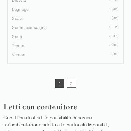
Brescia
106
Legnago
96
Soave
116
Sommacampagna
107
Sona
108
Trento
98
Verona
1
2
Letti con contenitore
Con il fine di offrirti la possibilità di ricreare
un'ambientazione adatta a te nei locali disponibili,