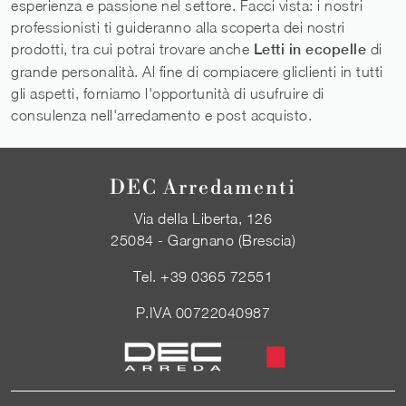
esperienza e passione nel settore. Facci vista: i nostri
professionisti ti guideranno alla scoperta dei nostri
prodotti, tra cui potrai trovare anche
Letti
in ecopelle
di
grande personalità. Al fine di compiacere gliclienti in tutti
gli aspetti, forniamo l'opportunità di usufruire di
consulenza nell'arredamento e post acquisto.
DEC Arredamenti
Via della Liberta, 126
25084 - Gargnano (Brescia)
Tel.
+39 0365 72551
P.IVA 00722040987