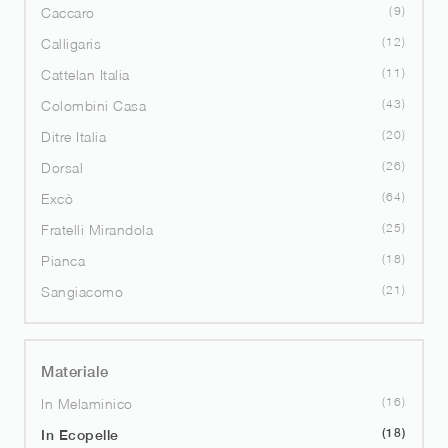
9
Caccaro
12
Calligaris
11
Cattelan Italia
43
Colombini Casa
20
Ditre Italia
26
Dorsal
64
Excò
25
Fratelli Mirandola
18
Pianca
21
Sangiacomo
Materiale
16
In Melaminico
18
In Ecopelle