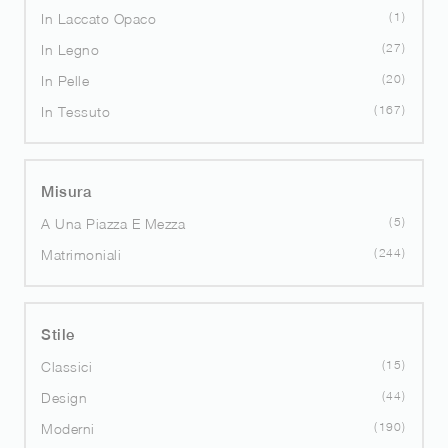
1
In Laccato Opaco
27
In Legno
20
In Pelle
167
In Tessuto
Misura
5
A Una Piazza E Mezza
244
Matrimoniali
Stile
15
Classici
44
Design
190
Moderni