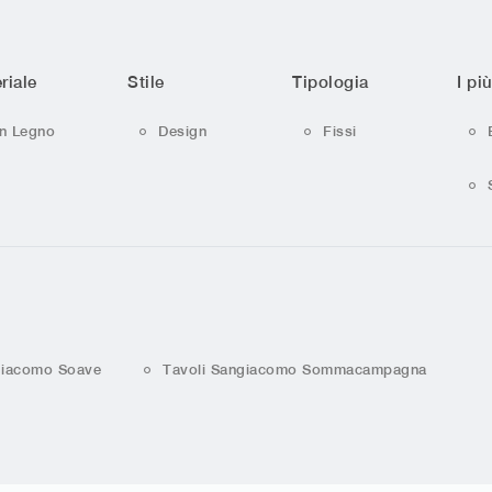
riale
Stile
Tipologia
I più
In Legno
Design
Fissi
giacomo Soave
Tavoli Sangiacomo Sommacampagna