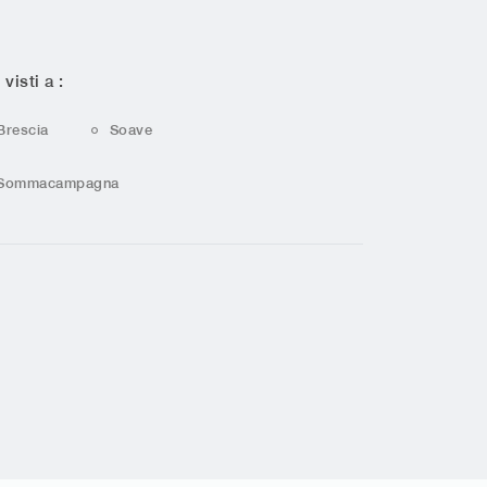
 visti a :
Brescia
Soave
Sommacampagna