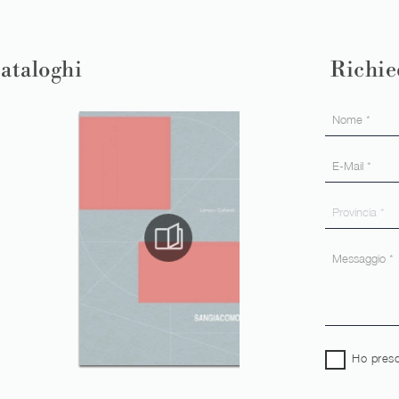
cataloghi
Richie
Ho preso