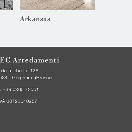
Arkansas
EC Arredamenti
 della Liberta, 126
084 - Gargnano (Brescia)
l.
+39 0365 72551
IVA 00722040987