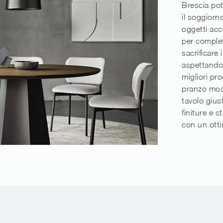
Brescia potr
il soggiorno
oggetti acc
per complet
sacrificare 
aspettando 
migliori pro
pranzo most
tavolo gius
finiture e s
con un otti