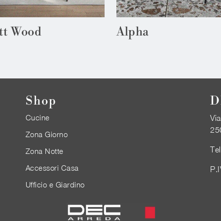
tt Wood
Alpha
Shop
D
Cucine
Via
25
Zona Giorno
Te
Zona Notte
Accessori Casa
P.
Ufficio e Giardino