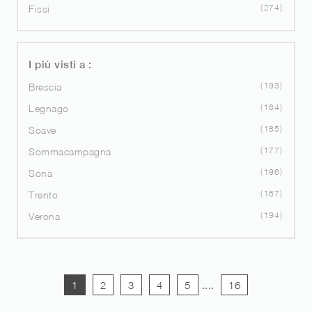
274
Fissi
I più visti a :
193
Brescia
184
Legnago
185
Soave
177
Sommacampagna
196
Sona
167
Trento
194
Verona
1
2
3
4
5
....
16