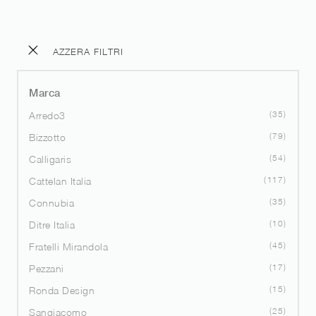
AZZERA FILTRI
Marca
35
Arredo3
79
Bizzotto
54
Calligaris
117
Cattelan Italia
35
Connubia
10
Ditre Italia
45
Fratelli Mirandola
17
Pezzani
15
Ronda Design
25
Sangiacomo