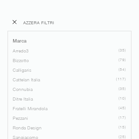
AZZERA FILTRI
Marca
35
Arredo3
79
Bizzotto
54
Calligaris
117
Cattelan Italia
35
Connubia
10
Ditre Italia
45
Fratelli Mirandola
17
Pezzani
15
Ronda Design
25
Sangiacomo