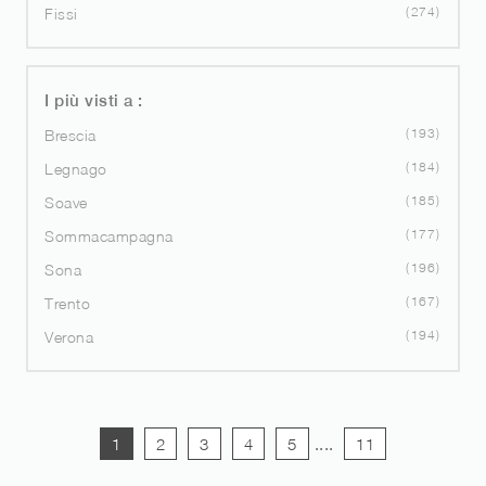
274
Fissi
I più visti a :
193
Brescia
184
Legnago
185
Soave
177
Sommacampagna
196
Sona
167
Trento
194
Verona
1
2
3
4
5
....
11